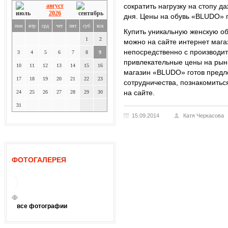
август
сократить нагрузку на стопу д
2026
дня. Цены на обувь «BLUDO» 
пон
втр
срд
чет
пят
суб
вск
Купить уникальную женскую об
1
2
можно на сайте интернет маг
непосредственно с производит
3
4
5
6
7
8
9
привлекательные цены на рынк
10
11
12
13
14
15
16
магазин «BLUDO» готов предл
17
18
19
20
21
22
23
сотрудничества, познакомитьс
на сайте.
24
25
26
27
28
29
30
31
15.09.2014
Катя Черкасова
ФОТОГАЛЕРЕЯ
все фотографии