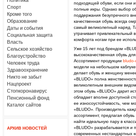
Политика
подходящей обуви, если они 
Спорт
полные икры. Однако выбор об
Кроме того
поддержания безупречного вн
Образование
качественная обувь всегда омр
самый великолепный наряд. Та
Даты и события
утрачивает привлекательный в
Социальная защита
комфорта ногам при ее испол
Власть
Уже 15 лет под брендом «BLU
Сельское хозяйство
высококачественная обувь дл
Благоустройство
Ассортимент продукции
bludo-
Человек труда
модели на небольшом каблуке 
Здравоохранение
делает обувь и женщину мене
Никто не забыт
«BLUDO» полна женственности,
Нацпроект
великолепным внешним видом,
Стопкоронавирус
этом обувь «BLUDO» дарит ис
обладает вполне доступной с
Пенсионный фонд
ее износоустойчивость, чем м
Каталог сайтов
«BLUDO». Производитель кажд
ассортимент, предлагая обувь
найти идеальную пару в класс
«BLUDO» разрабатывается и п
АРХИВ НОВОСТЕЙ
современных нестандартных к