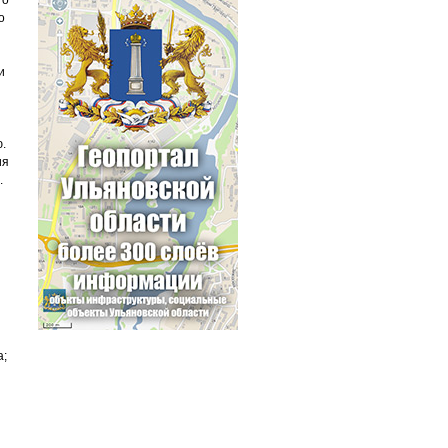
то
о
и
.
ия
.
а;