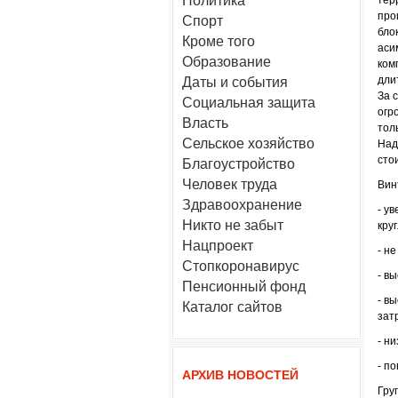
Политика
тер
про
Спорт
бло
Кроме того
аси
Образование
ком
дли
Даты и события
За 
Социальная защита
огр
Власть
тол
Сельское хозяйство
Над
сто
Благоустройство
Человек труда
Вин
Здравоохранение
- у
Никто не забыт
круг
Нацпроект
- н
Стопкоронавирус
- в
Пенсионный фонд
- в
Каталог сайтов
зат
- н
- п
АРХИВ НОВОСТЕЙ
Гру