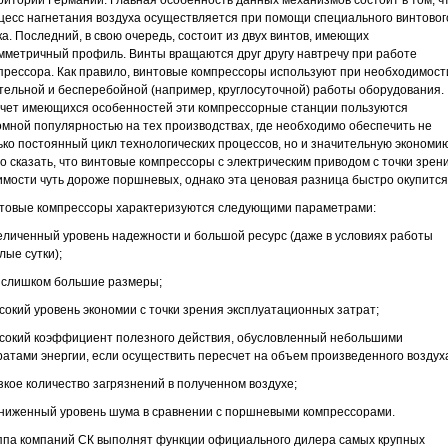
ритории Германии. Главная особенность данных механизмов состоит в том, ч
цесс нагнетания воздуха осуществляется при помощи специального винтовог
ка. Последний, в свою очередь, состоит из двух винтов, имеющих
мметричный профиль. Винты вращаются друг другу навтречу при работе
прессора. Как правило, винтовые компрессоры используют при необходимост
тельной и бесперебойной (например, круглосуточной) работы оборудования.
счет имеющихся особенностей эти компрессорные станции пользуются
омной популярностью на тех производствах, где необходимо обеспечить не
ько постоянный цикл технологических процессов, но и значительную экономию
о сказать, что винтовые компрессоры с электрическим приводом с точки зрен
имости чуть дороже поршневых, однако эта ценовая разница быстро окупится
товые компрессоры характеризуются следующими параметрами:
величенный уровень надежности и большой ресурс (даже в условиях работы
лые сутки);
е слишком большие размеры;
ысокий уровень экономии с точки зрения эксплуатационных затрат;
ысокий коэффициент полезного действия, обусловленный небольшими
ратами энергии, если осуществить пересчет на объем произведенного воздух
изкое количество загрязнений в полученном воздухе;
ониженный уровень шума в сравнении с поршневыми компрессорами.
ппа компаний СК выполнят функции официального дилера самых крупных