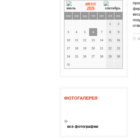
про
август
2026
фир
вес
пон
втр
срд
чет
пят
суб
вск
пок
1
2
отв
3
4
5
6
7
8
9
0
10
11
12
13
14
15
16
17
18
19
20
21
22
23
24
25
26
27
28
29
30
31
ФОТОГАЛЕРЕЯ
все фотографии