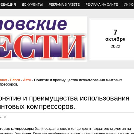
РЕДАКЦИЯ
ДОКУМЕНТЫ
РЕКЛАМА В ГАЗЕТЕ
РЕКЛАМА НА САЙТЕ
ИНФО
7
октября
2022
вная
-
Блоги
-
Авто
- Понятие и преимущества использования винтовых
прессоров.
онятие и преимущества использования
интовых компрессоров.
Авто
товые компрессоры были созданы еще в конце девятнадцатого столетия на