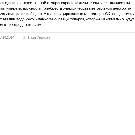
изводителей качественной компрессорной техники. В связи с этим клиенты
мы имеют возможность приобрести электрический винтовой компрессор по
ьма демократичной цене. А квалифицированные менеджеры СК всегда помогу
упателям подобрать именно те образцы товаров, которые максимально будут
ечать их предпочтениям.
3.10.2014
Надя Иванова