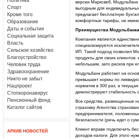
Политика
версии Марксвеб, Модульбанк
Спорт
выгодным для индивидуальных
Кроме того
предлагает бесплатную бухга
комфортные тарифы, не имею
Образование
Даты и события
Преимущества Модульбанк
Социальная защита
Компания является единствен
Власть
специализируется исключител
Сельское хозяйство
ИП. Такой подход позволил М
Благоустройство
продукты для своих клиентов.
небольшим, зато рисков при е
Человек труда
Здравоохранение
Модульбанк работает на осно
Никто не забыт
превышает нормы по ликвидно
Нацпроект
норматив в 300 раз, а текущая
демонстрируют стабильность 
Стопкоронавирус
Пенсионный фонд
Все средства, размещенные н
Каталог сайтов
страховку Агентства страхова
предпринимателя, положенные 
безопасности (речь идет о сум
Клиент вправе подключить бес
АРХИВ НОВОСТЕЙ
доходов налоги. Для этого нуж