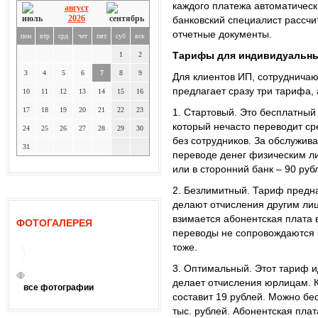
каждого платежа автоматическ
август
2026
банковский специалист рассчи
отчетные документы.
пон
втр
срд
чет
пят
суб
вск
Тарифы для индивидуальны
1
2
3
4
5
6
7
8
9
Для клиентов ИП, сотруднича
предлагает сразу три тарифа,
10
11
12
13
14
15
16
17
18
19
20
21
22
23
1. Стартовый. Это бесплатны
который нечасто переводит ср
24
25
26
27
28
29
30
без сотрудников. За обслужив
31
переводе денег физическим л
или в сторонний банк – 90 руб
2. Безлимитный. Тариф предна
делают отчисления другим ли
взимается абонентская плата 
ФОТОГАЛЕРЕЯ
переводы не сопровождаются к
тоже.
3. Оптимальный. Этот тариф 
делает отчисления юрлицам. 
все фотографии
составит 19 рублей. Можно бе
тыс. рублей. Абонентская плат