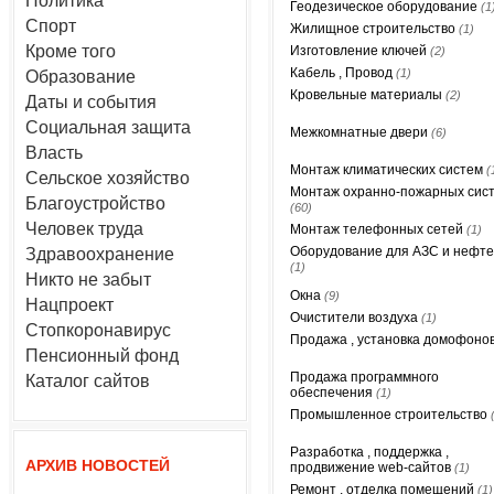
Политика
Геодезическое оборудование
(1
Спорт
Жилищное строительство
(1)
Кроме того
Изготовление ключей
(2)
Кабель , Провод
(1)
Образование
Кровельные материалы
(2)
Даты и события
Социальная защита
Межкомнатные двери
(6)
Власть
Монтаж климатических систем
(
Сельское хозяйство
Монтаж охранно-пожарных сис
Благоустройство
(60)
Человек труда
Монтаж телефонных сетей
(1)
Оборудование для АЗС и нефт
Здравоохранение
(1)
Никто не забыт
Окна
(9)
Нацпроект
Очистители воздуха
(1)
Стопкоронавирус
Продажа , установка домофоно
Пенсионный фонд
Продажа программного
Каталог сайтов
обеспечения
(1)
Промышленное строительство
Разработка , поддержка ,
АРХИВ НОВОСТЕЙ
продвижение web-сайтов
(1)
Ремонт , отделка помещений
(1)