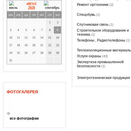
август
Ремонт оргтехники
(2)
2026
Спецобувь
(1)
пон
втр
срд
чет
пят
суб
вск
1
2
Спутниковая связь
(1)
3
4
5
6
7
8
9
Строительное оборудование и
техника
(1)
10
11
12
13
14
15
16
Телефоны , Радиотелефоны
(1)
17
18
19
20
21
22
23
Теплоизоляционные материал
24
25
26
27
28
29
30
Услуги охраны
(43)
31
Экспертиза промышленной
безопасности
(1)
Электротехническая продукция
ФОТОГАЛЕРЕЯ
все фотографии