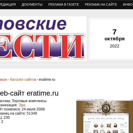
РЕДАКЦИЯ
ДОКУМЕНТЫ
РЕКЛАМА В ГАЗЕТЕ
РЕКЛАМА НА САЙТЕ
ИНФО
7
октября
2022
вная
-
Каталог сайтов
- eratime.ru
eb-сайт eratime.ru
атика: Торговые комплексы
ганизация:
Эра
т появлися: 24 июля 2008
аниц на сайте: 51349
Ц: 230
 2