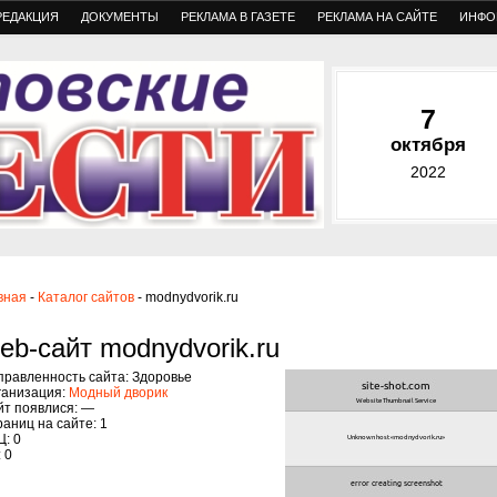
РЕДАКЦИЯ
ДОКУМЕНТЫ
РЕКЛАМА В ГАЗЕТЕ
РЕКЛАМА НА САЙТЕ
ИНФО
7
октября
2022
вная
-
Каталог сайтов
- modnydvorik.ru
eb-сайт modnydvorik.ru
правленность сайта: Здоровье
ганизация:
Модный дворик
йт появлися: —
аниц на сайте: 1
: 0
 0