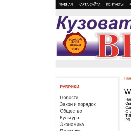
ГЛАВНАЯ
КАРТА САЙТА
КОНТАКТЫ
Гла
РУБРИКИ
W
Новости
На
Ор
Закон и порядок
Са
Общество
Стр
ТИЦ
Культура
PR:
Экономика