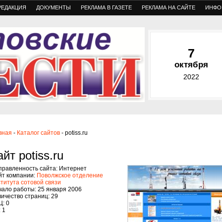
РЕДАКЦИЯ
ДОКУМЕНТЫ
РЕКЛАМА В ГАЗЕТЕ
РЕКЛАМА НА САЙТЕ
ИНФО
7
октября
2022
вная
-
Каталог сайтов
- potiss.ru
йт potiss.ru
правленность сайта: Интернет
йт компании:
Поволжское отделение
титута сотовой связи
чало работы: 25 января 2006
ичество страниц: 29
: 0
 1