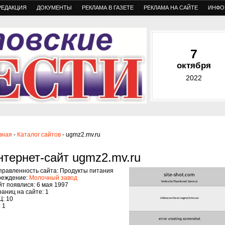
РЕДАКЦИЯ
ДОКУМЕНТЫ
РЕКЛАМА В ГАЗЕТЕ
РЕКЛАМА НА САЙТЕ
ИНФО
7
октября
2022
вная
-
Каталог сайтов
- ugmz2.mv.ru
нтернет-сайт ugmz2.mv.ru
правленность сайта: Продукты питания
реждение:
Молочный завод
т появлися: 6 мая 1997
аниц на сайте: 1
Ц: 10
 1