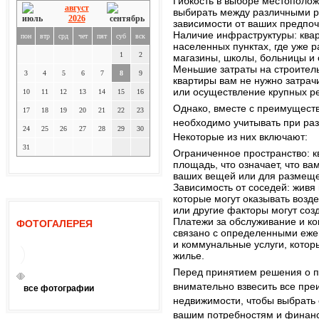
Гибкость в выборе местополож
август
выбирать между различными р
2026
зависимости от ваших предпоч
Наличие инфраструктуры: ква
пон
втр
срд
чет
пят
суб
вск
населенных пунктах, где уже 
1
2
магазины, школы, больницы и
Меньшие затраты на строитель
3
4
5
6
7
8
9
квартиры вам не нужно затрач
или осуществление крупных р
10
11
12
13
14
15
16
Однако, вместе с преимуществ
17
18
19
20
21
22
23
необходимо учитывать при ра
24
25
26
27
28
29
30
Некоторые из них включают:
31
Ограниченное пространство: 
площадь, что означает, что ва
ваших вещей или для размещ
Зависимость от соседей: живя 
которые могут оказывать возде
или другие факторы могут соз
Платежи за обслуживание и ко
ФОТОГАЛЕРЕЯ
связано с определенными еж
и коммунальные услуги, котор
жилье.
Перед принятием решения о п
внимательно взвесить все пр
все фотографии
недвижимости, чтобы выбрать
вашим потребностям и финан