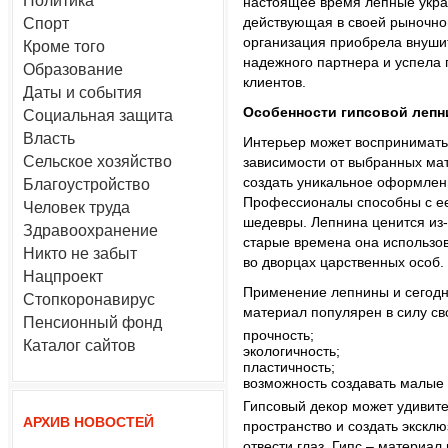
Политика
настоящее время лепные укра
действующая в своей рыночно
Спорт
организация приобрела внуши
Кроме того
надежного партнера и успела
Образование
клиентов.
Даты и события
Особенности гипсовой леп
Социальная защита
Власть
Интерьер может воспринимать
Сельское хозяйство
зависимости от выбранных ма
создать уникальное оформлен
Благоустройство
Профессионалы способны с е
Человек труда
шедевры. Лепнина ценится из-
Здравоохранение
старые времена она использо
Никто не забыт
во дворцах царственных особ.
Нацпроект
Применение лепнины и сегодня
Стопкоронавирус
материал популярен в силу сво
Пенсионный фонд
прочность;
Каталог сайтов
экологичность;
пластичность;
возможность создавать малые
Гипсовый декор может удивит
АРХИВ НОВОСТЕЙ
пространство и создать эксклю
отвести глаз. Гипс – материал