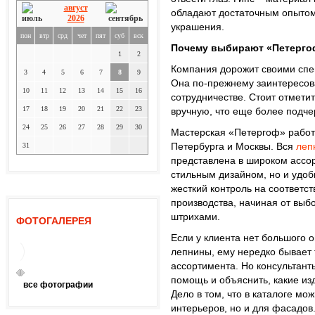
август
обладают достаточным опытом
2026
украшения.
пон
втр
срд
чет
пят
суб
вск
Почему выбирают «Петерго
1
2
Компания дорожит своими спец
3
4
5
6
7
8
9
Она по-прежнему заинтересов
10
11
12
13
14
15
16
сотрудничестве. Стоит отметит
17
18
19
20
21
22
23
вручную, что еще более подче
24
25
26
27
28
29
30
Мастерская «Петергоф» работае
Петербурга и Москвы. Вся
леп
31
представлена в широком ассор
стильным дизайном, но и удо
жесткий контроль на соответст
производства, начиная от выб
штрихами.
ФОТОГАЛЕРЕЯ
Если у клиента нет большого 
лепнины, ему нередко бывает 
ассортимента. Но консультант
помощь и объяснить, какие изд
все фотографии
Дело в том, что в каталоге мо
интерьеров, но и для фасадов