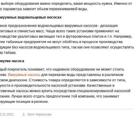
 выборе оборудования важно определить, какая мощность нужна. Именно от
го параметра зависит объем перекачиваемой воды.
акуумных водокольцевых нососах
вное предназначение водокольцевых вакуумных насосов - дегазация
литовых и глинистых масс. Чаще всего такие установки применяют на
изводстве уралитовых мелющих тел и футеровочных плиток и т.п. Например,
гие табачные предприятия не могут обойтись в процессе производства
дукции без насосов водокольцевого типа, так как они позволяют осуществлять
ку табака.
окупке насоса
дый покупатель понимает, что надежное оборудование не может стоить
ево.
Вакуумные насосы
для перекачки воды представлены в различном
овом диапазоне. Стоимость товара определяется в зависимости от типа,
ности и производительности насосной установки. Качественные и
говечные насосы можно купить посредством специализированной насосной
пании. Лучше всего отдать предпочтение той компании, что занимает
ирующие позиции в регионе.
0.11.2021
Катя Черкасова