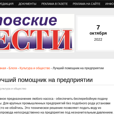
РЕДАКЦИЯ
ДОКУМЕНТЫ
РЕКЛАМА В ГАЗЕТЕ
РЕКЛАМА НА САЙТЕ
ИНФО
7
октября
2022
вная
-
Блоги
-
Культура и общество
- Лучший помощник на предприятии
учший помощник на предприятии
Культура и общество
вное предназначение любого насоса - обеспечить бесперебойную подачу
ы. Для крупных промышленных предприятий без подобного рода установки
сто не обойтись. Это техническое решение позволяет подать воду из
опровода непосредственно на предприятие под незначительным давлением.