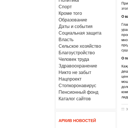
Политика
При
Спорт
это
Кроме того
О в
Образование
Гла
Даты и события
ура
Социальная защита
про
Власть
мно
про
Сельское хозяйство
суш
Благоустройство
О п
Человек труда
Здравоохранение
Каж
деш
Никто не забыт
цен
Нацпроект
мощ
Стопкоронавирус
дол
Пенсионный фонд
ком
лид
Каталог сайтов
3
АРХИВ НОВОСТЕЙ