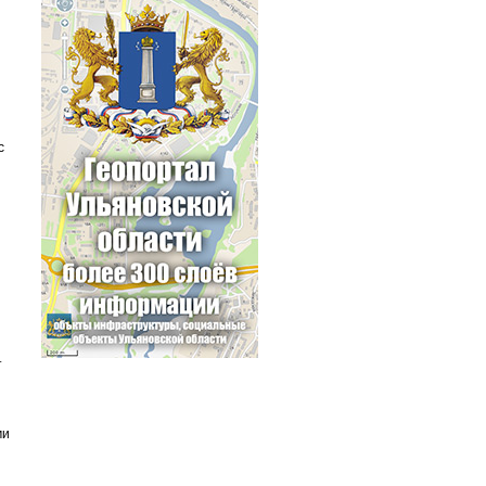
с
т
ми