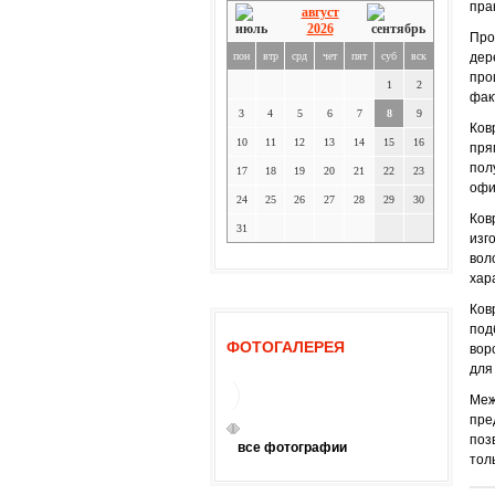
пра
август
2026
Про
пон
втр
срд
чет
пят
суб
вск
дер
про
1
2
фак
3
4
5
6
7
8
9
Ков
10
11
12
13
14
15
16
пря
пол
17
18
19
20
21
22
23
офи
24
25
26
27
28
29
30
Ков
31
изг
вол
хар
Ков
под
ФОТОГАЛЕРЕЯ
вор
для
Меж
пре
поз
все фотографии
тол