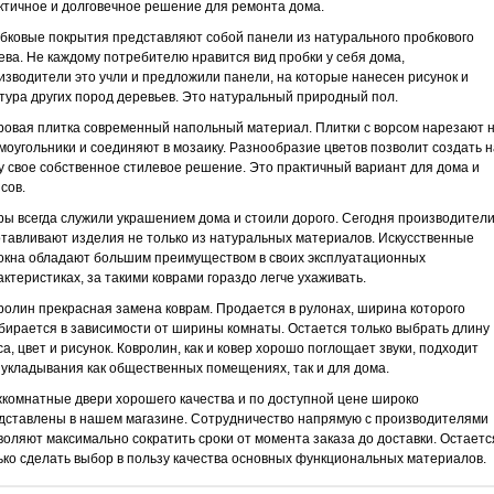
ктичное и долговечное решение для ремонта дома.
бковые покрытия представляют собой панели из натурального пробкового
ева. Не каждому потребителю нравится вид пробки у себя дома,
изводители это учли и предложили панели, на которые нанесен рисунок и
тура других пород деревьев. Это натуральный природный пол.
ровая плитка современный напольный материал. Плитки с ворсом нарезают 
моугольники и соединяют в мозаику. Разнообразие цветов позволит создать н
у свое собственное стилевое решение. Это практичный вариант для дома и
сов.
ры всегда служили украшением дома и стоили дорого. Сегодня производител
отавливают изделия не только из натуральных материалов. Искусственные
окна обладают большим преимуществом в своих эксплуатационных
актеристиках, за такими коврами гораздо легче ухаживать.
ролин прекрасная замена коврам. Продается в рулонах, ширина которого
бирается в зависимости от ширины комнаты. Остается только выбрать длину
са, цвет и рисунок. Ковролин, как и ковер хорошо поглощает звуки, подходит
 укладывания как общественных помещениях, так и для дома.
комнатные двери хорошего качества и по доступной цене широко
дставлены в нашем магазине. Сотрудничество напрямую с производителями
воляют максимально сократить сроки от момента заказа до доставки. Остаетс
ько сделать выбор в пользу качества основных функциональных материалов.