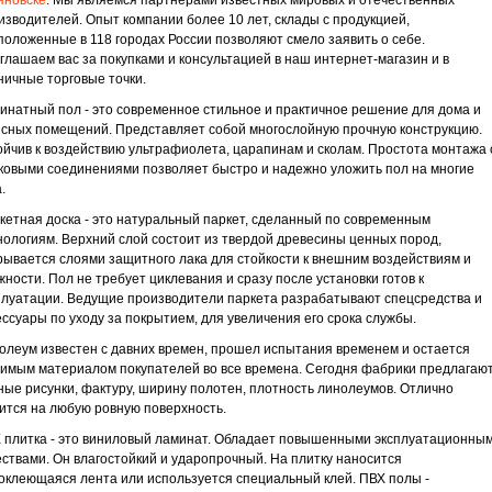
яновске
. Мы являемся партнерами известных мировых и отечественных
изводителей. Опыт компании более 10 лет, склады с продукцией,
положенные в 118 городах России позволяют смело заявить о себе.
глашаем вас за покупками и консультацией в наш интернет-магазин и в
ничные торговые точки.
инатный пол - это современное стильное и практичное решение для дома и
сных помещений. Представляет собой многослойную прочную конструкцию.
ойчив к воздействию ультрафиолета, царапинам и сколам. Простота монтажа 
ковыми соединениями позволяет быстро и надежно уложить пол на многие
.
кетная доска - это натуральный паркет, сделанный по современным
нологиям. Верхний слой состоит из твердой древесины ценных пород,
рывается слоями защитного лака для стойкости к внешним воздействиям и
жности. Пол не требует циклевания и сразу после установки готов к
плуатации. Ведущие производители паркета разрабатывают спецсредства и
ессуары по уходу за покрытием, для увеличения его срока службы.
олеум известен с давних времен, прошел испытания временем и остается
имым материалом покупателей во все времена. Сегодня фабрики предлагаю
ные рисунки, фактуру, ширину полотен, плотность линолеумов. Отлично
ится на любую ровную поверхность.
 плитка - это виниловый ламинат. Обладает повышенными эксплуатационны
ествами. Он влагостойкий и ударопрочный. На плитку наносится
оклеющаяся лента или используется специальный клей. ПВХ полы -