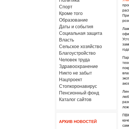
Политика
Уль
про
Спорт
рас
Кроме того
При
Образование
роз
Даты и события
Лам
Социальная защита
офи
Уст
Власть
зам
Сельское хозяйство
года
Благоустройство
Пар
Человек труда
тех
Здравоохранение
пок
Никто не забыт
вла
экс
Нацпроект
акс
Стопкоронавирус
Лин
Пенсионный фонд
люб
Каталог сайтов
раз
лож
ПВХ
кач
АРХИВ НОВОСТЕЙ
сам