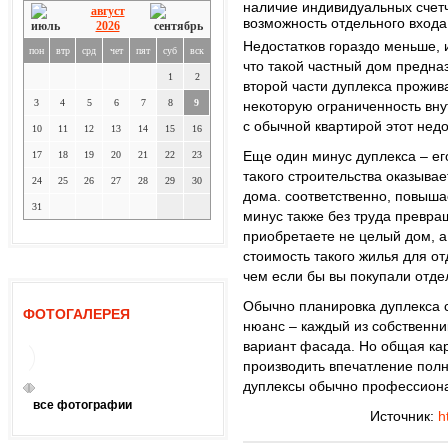
наличие индивидуальных счетч
август
возможность отдельного входа
2026
Недостатков гораздо меньше, и
пон
втр
срд
чет
пят
суб
вск
что такой частный дом предна
1
2
второй части дуплекса прожив
3
4
5
6
7
8
9
некоторую ограниченность вн
с обычной квартирой этот недо
10
11
12
13
14
15
16
Еще один минус дуплекса – ег
17
18
19
20
21
22
23
такого строительства оказыва
24
25
26
27
28
29
30
дома. соответственно, повыша
31
минус также без труда превра
приобретаете не целый дом, а 
стоимость такого жилья для о
чем если бы вы покупали отде
Обычно планировка дуплекса с
ФОТОГАЛЕРЕЯ
нюанс – каждый из собственни
вариант фасада. Но общая ка
производить впечатление пол
дуплексы обычно профессиона
все фотографии
Источник:
h