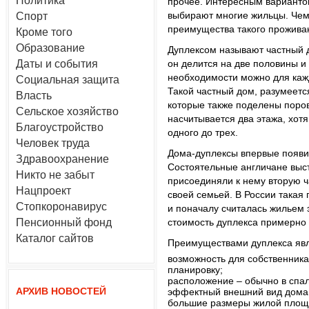
Политика
прочее. Интересным вариантом
выбирают многие жильцы. Чем
Спорт
преимущества такого прожива
Кроме того
Образование
Дуплексом называют частный 
Даты и события
он делится на две половины и
необходимости можно для кажд
Социальная защита
Такой частный дом, разумеется
Власть
которые также поделены поров
Сельское хозяйство
насчитывается два этажа, хотя
Благоустройство
одного до трех.
Человек труда
Дома-дуплексы впервые появил
Здравоохранение
Состоятельные англичане выс
Никто не забыт
присоединяли к нему вторую ч
Нацпроект
своей семьей. В России такая 
Стопкоронавирус
и поначалу считалась жильем 
Пенсионный фонд
стоимость дуплекса примерно 
Каталог сайтов
Преимуществами дуплекса яв
возможность для собственника
планировку;
расположение – обычно в спал
АРХИВ НОВОСТЕЙ
эффектный внешний вид дома
большие размеры жилой площ