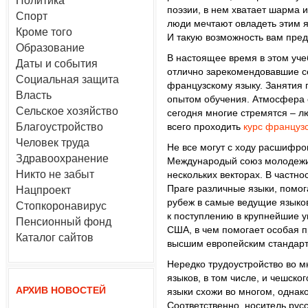
Политика
поэзии, в нем хватает шарма 
Спорт
люди мечтают овладеть этим я
Кроме того
И такую возможность вам пре
Образование
В настоящее время в этом уче
Даты и события
отлично зарекомендовавшие с
Социальная защита
французскому языку. Занятия
Власть
опытом обучения. Атмосфера 
Сельское хозяйство
сегодня многие стремятся – л
Благоустройство
всего проходить
курс французс
Человек труда
Не все могут с ходу расшифро
Здравоохранение
Международый союз молодежи,
Никто не забыт
нескольких векторах. В частно
Праге различные языки, помог
Нацпроект
рубеж в самые ведущие языко
Стопкоронавирус
к поступлению в крупнейшие у
Пенсионный фонд
США, в чем помогает особая п
Каталог сайтов
высшим европейским стандарт
Нередко трудоустройство во м
языков, в том числе, и чешског
АРХИВ НОВОСТЕЙ
языки схожи во многом, однако
Соответственно, носитель рус