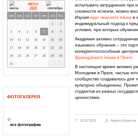
август
испытывать затруднения при из
2026
сложности исчезли, можно во
пон
втр
срд
чет
пят
суб
вск
Изучая
курс чешского языка
в 
индивидуальный подход к пред
1
2
условия, при которых обучени
3
4
5
6
7
8
9
Академия активно сотруднича
10
11
12
13
14
15
16
языкового обучения – это пар
17
18
19
20
21
22
23
конкурентоспособным центром
24
25
26
27
28
29
30
французского языка в Праге
.
31
В настоящее время активно р
Молодежи в Праге, частью кот
сообщество создавалось для т
культурно объединены. Проек
студентов из разных государс
ФОТОГАЛЕРЕЯ
ценностями.
19.11.2015
Кирилл Борисов
все фотографии