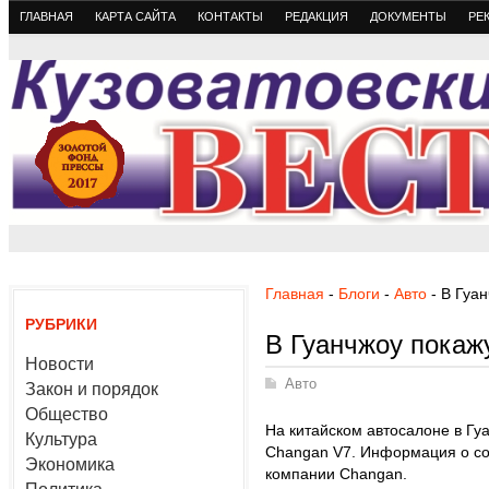
ГЛАВНАЯ
КАРТА САЙТА
КОНТАКТЫ
РЕДАКЦИЯ
ДОКУМЕНТЫ
РЕ
Главная
-
Блоги
-
Авто
- В Гуа
РУБРИКИ
В Гуанчжоу покаж
Новости
Авто
Закон и порядок
Общество
На китайском автосалоне в Гу
Культура
Changan V7. Информация о со
Экономика
компании Changan.