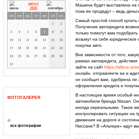
август
Машина будет выставлена на п
2026
пока ее продадут – ведь деньг
пон
втр
срд
чет
пят
суб
вск
Самый простой способ купить м
1
2
Получение автокредита возмож
3
4
5
6
7
8
9
только помогут вам подобрать
возьмут на себя юридическое
10
11
12
13
14
15
16
покупки авто.
17
18
19
20
21
22
23
Вне зависимости от того, каку
24
25
26
27
28
29
30
рамках автокредита, действи
31
зайти на сайт
https://altera-aut
онлайн. отправляете ее и жде
он сообщит вам, одобрена ли 
оформления кредита и покупк
В настоящее время особый ин
ФОТОГАЛЕРЕЯ
автомобили бренда Nissan. Он
иногда нереальными. Такое ав
контролировать ситуацию на тр
движения на дороге и состоян
все фотографии
Ниссане? В «Альтере» ждут ва