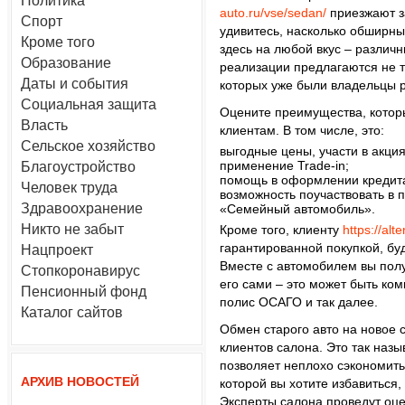
Политика
auto.ru/vse/sedan/
приезжают з
Спорт
удивитесь, насколько обширны
Кроме того
здесь на любой вкус – различн
Образование
реализации предлагаются не т
Даты и события
которых уже были владельцы 
Социальная защита
Оцените преимущества, котор
Власть
клиентам. В том числе, это:
Сельское хозяйство
выгодные цены, участи в акция
применение Trade-in;
Благоустройство
помощь в оформлении кредита
Человек труда
возможность поучаствовать в
Здравоохранение
«Семейный автомобиль».
Никто не забыт
Кроме того, клиенту
https://alt
гарантированной покупкой, бу
Нацпроект
Вместе с автомобилем вы пол
Стопкоронавирус
его сами – это может быть ко
Пенсионный фонд
полис ОСАГО и так далее.
Каталог сайтов
Обмен старого авто на новое 
клиентов салона. Это так наз
позволяет неплохо сэкономить
АРХИВ НОВОСТЕЙ
которой вы хотите избавиться,
Эксперты салона проведут оце