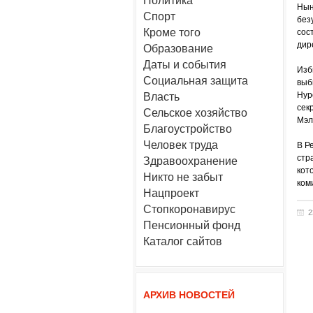
Политика
Нын
Спорт
без
Кроме того
сос
дир
Образование
Даты и события
Изб
Социальная защита
выб
Нур
Власть
сек
Сельское хозяйство
Мэл
Благоустройство
Человек труда
В Р
стр
Здравоохранение
кот
Никто не забыт
ком
Нацпроект
Стопкоронавирус
2
Пенсионный фонд
Каталог сайтов
АРХИВ НОВОСТЕЙ