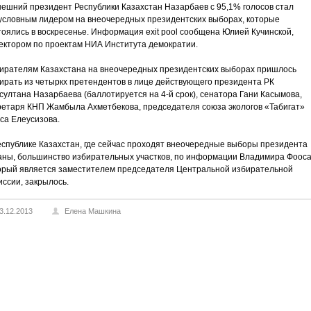
ешний президент Республики Казахстан Назарбаев с 95,1% голосов стал
условным лидером на внеочередных президентских выборах, которые
тоялись в воскресенье. Информация exit pool сообщена Юлией Кучинской,
ектором по проектам НИА Института демократии.
ирателям Казахстана на внеочередных президентских выборах пришлось
ирать из четыркх претендентов в лице действующего президента РК
султана Назарбаева (баллотируется на 4-й срок), сенатора Гани Касымова,
ретаря КНП Жамбыла Ахметбекова, председателя союза экологов «Табигат»
са Елеусизова.
еспублике Казахстан, где сейчас проходят внеочередные выборы президента
аны, большинство избирательных участков, по информации Владимира Фооса
орый является заместителем председателя Центральной избирательной
иссии, закрылось.
3.12.2013
Елена Машкина