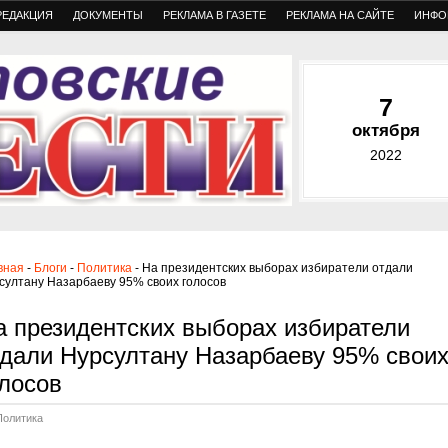
РЕДАКЦИЯ
ДОКУМЕНТЫ
РЕКЛАМА В ГАЗЕТЕ
РЕКЛАМА НА САЙТЕ
ИНФО
7
октября
2022
вная
-
Блоги
-
Политика
- На президентских выборах избиратели отдали
султану Назарбаеву 95% своих голосов
а президентских выборах избиратели
тдали Нурсултану Назарбаеву 95% свои
олосов
Политика