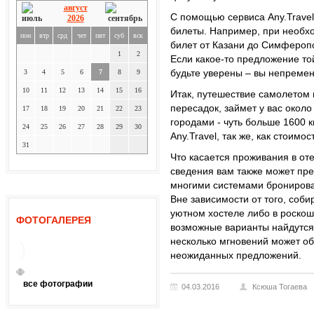
август
С помощью сервиса Any.Trave
2026
билеты. Например, при необх
пон
втр
срд
чет
пят
суб
вск
билет от Казани до Симферопо
1
2
Если какое-то предложение то
будьте уверены – вы непремен
3
4
5
6
7
8
9
10
11
12
13
14
15
16
Итак, путешествие самолетом 
пересадок, займет у вас около
17
18
19
20
21
22
23
городами - чуть больше 1600 к
24
25
26
27
28
29
30
Any.Travel, так же, как стоим
31
Что касается проживания в оте
сведения вам также может пред
многими системами бронирова
Вне зависимости от того, соб
уютном хостеле либо в роскош
ФОТОГАЛЕРЕЯ
возможные варианты найдутся н
несколько мгновений может о
неожиданных предложений.
все фотографии
04.03.2016
Ксюша Тогаева