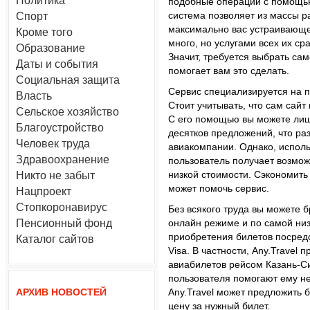
Политика
подобные операции с помощью 
система позволяет из массы 
Спорт
максимально вас устраивающе
Кроме того
много, но услугами всех их ср
Образование
Значит, требуется выбрать сам
Даты и события
помогает вам это сделать.
Социальная защита
Сервис специализируется на п
Власть
Стоит учитывать, что сам сайт
Сельское хозяйство
С его помощью вы можете лиш
Благоустройство
десятков предложений, что р
Человек труда
авиакомпании. Однако, исполь
Здравоохранение
пользователь получает возмож
низкой стоимости. Сэкономить 
Никто не забыт
может помочь сервис.
Нацпроект
Стопкоронавирус
Без всякого труда вы можете б
Пенсионный фонд
онлайн режиме и по самой низ
приобретения билетов посредс
Каталог сайтов
Visa. В частности, Any.Travel 
авиабилетов рейсом Казань-С
пользователя помогают ему не
АРХИВ НОВОСТЕЙ
Any.Travel может предложить
цену за нужный билет.