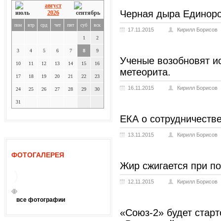
август
Черная дыра Единоро
2026
пон
втр
срд
чет
пят
суб
вск
17.11.2015
Кирилл Борисов
1
2
3
4
5
6
7
8
9
Ученые возобновят и
10
11
12
13
14
15
16
метеорита.
17
18
19
20
21
22
23
16.11.2015
Кирилл Борисов
24
25
26
27
28
29
30
31
ЕКА о сотрудничестве
13.11.2015
Кирилл Борисов
ФОТОГАЛЕРЕЯ
Жир сжигается при п
12.11.2015
Кирилл Борисов
все фотографии
«Союз-2» будет стар