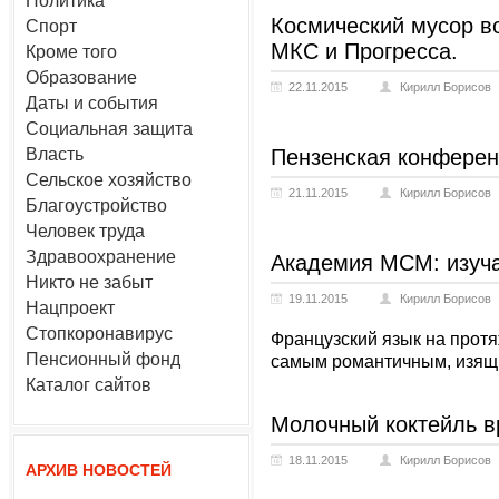
Политика
Космический мусор в
Спорт
МКС и Прогресса.
Кроме того
Образование
22.11.2015
Кирилл Борисов
Даты и события
Социальная защита
Власть
Пензенская конферен
Сельское хозяйство
21.11.2015
Кирилл Борисов
Благоустройство
Человек труда
Здравоохранение
Академия МСМ: изуча
Никто не забыт
19.11.2015
Кирилл Борисов
Нацпроект
Стопкоронавирус
Французский язык на протя
Пенсионный фонд
самым романтичным, изящ
Каталог сайтов
Молочный коктейль в
18.11.2015
Кирилл Борисов
АРХИВ НОВОСТЕЙ