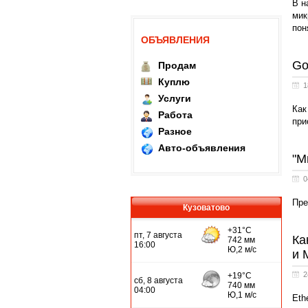
В н
мик
пон
ОБЪЯВЛЕНИЯ
Go
Продам
Куплю
1
Услуги
Как
Работа
при
Разное
Авто-объявления
"М
0
Пре
Кузоватово
Ка
и 
2
Eth