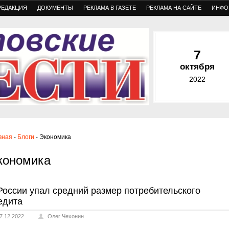
РЕДАКЦИЯ
ДОКУМЕНТЫ
РЕКЛАМА В ГАЗЕТЕ
РЕКЛАМА НА САЙТЕ
ИНФО
7
октября
2022
вная
-
Блоги
- Экономика
кономика
России упал средний размер потребительского
едита
7.12.2022
Олег Чехонин