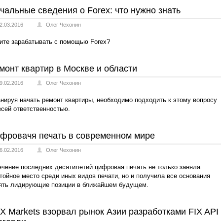
чальные сведения о Forex: что нужно знать
2.03.2016
Олег Чехонин
ите зарабатывать с помощью Forex?
монт квартир в Москве и области
9.02.2016
Олег Чехонин
нируя начать ремонт квартиры, необходимо подходить к этому вопросу
всей ответственностью.
фровачя печать в современном мире
6.02.2016
Олег Чехонин
ечение последних десятилетий цифровая печать не только заняла
тойное место среди иных видов печати, но и получила все основания
ять лидирующие позиции в ближайшем будущем.
X Markets взорвал рынок Азии разработками FIX API