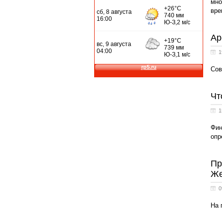
мно
вре
Ар
1
Сов
Чт
1
Фин
опр
Пр
Же
0
На 