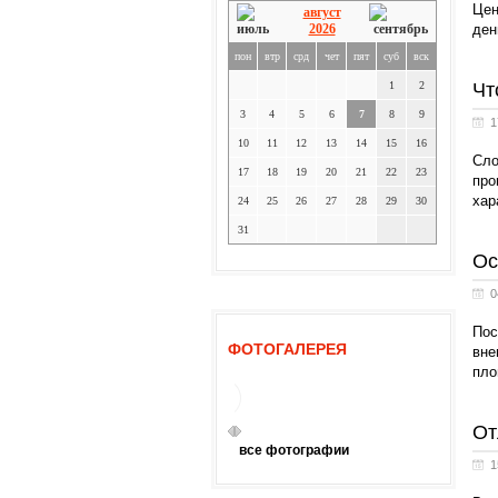
Цен
август
2026
ден
пон
втр
срд
чет
пят
суб
вск
1
2
Чт
3
4
5
6
7
8
9
1
10
11
12
13
14
15
16
Сло
17
18
19
20
21
22
23
про
хар
24
25
26
27
28
29
30
31
Ос
0
Пос
ФОТОГАЛЕРЕЯ
вне
пло
От
все фотографии
1