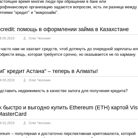
астоящее время многие люди при обращении в банк или
рофинансовую организацию задаются вопросом, есть ли разница между
ятиями "кредит" и "микрозайм".
credit: помощь в оформлении займа в Казахстане
8.05.2019
Олег Чехонин
 часто нам не хватает средств, чтоб дотянуть до очередной зарплаты ил
обрести вещь, которая требуется срочно, но оказывается не по карману.
иГ кредит Астана" – теперь в Алматы!
4.03.2019
Олег Чехонин
дставить недвижимость в качестве залога для получения кредита?
к быстро и выгодно купить Ethereum (ETH) картой Vi
MasterCard
4.01.2019
Олег Чехонин
ereum – популярная и достаточно перспективная криптовалюта, которой