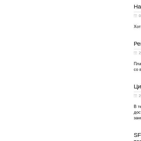
На
0
Хот
Ре
2
Пла
со 
Ци
2
В т
дос
зан
SF