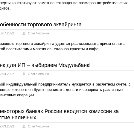
перты констатируют заметное сокращение размеров потребительских
дитов.
обенности торгового эквайринга
3.07.2022
Олег Чехонин
омощью торгового эквайринга удается реализовывать прием оплаты
той посетителями магазинов, салонов красоты и кафе.
нк для ИП – выбираем Модульбанк!
2.04.2022
Олег Чехонин
ой индивидуальный предприниматель нуждается в расчетном счете, с
ощью которого он будет принимать деньги и совершать различные
ансовые операции.
некоторых банках России вводятся комиссии за
ятие наличных
2.03.2022
Олег Чехонин