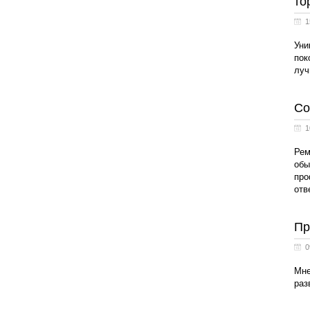
то
1
Уни
пок
луч
Со
1
Рем
обы
про
отв
Пр
0
Мне
раз