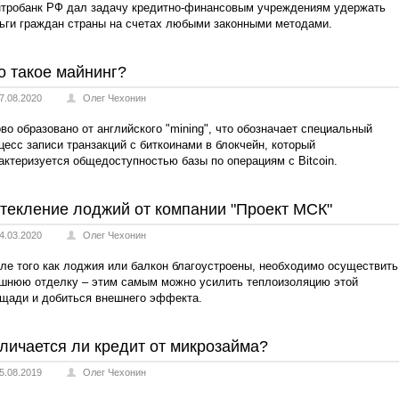
тробанк РФ дал задачу кредитно-финансовым учреждениям удержать
ьги граждан страны на счетах любыми законными методами.
о такое майнинг?
7.08.2020
Олег Чехонин
во образовано от английского "mining", что обозначает специальный
цесс записи транзакций с биткоинами в блокчейн, который
актеризуется общедоступностью базы по операциям с Bitcoin.
текление лоджий от компании "Проект МСК"
4.03.2020
Олег Чехонин
ле того как лоджия или балкон благоустроены, необходимо осуществить
шнюю отделку – этим самым можно усилить теплоизоляцию этой
щади и добиться внешнего эффекта.
личается ли кредит от микрозайма?
5.08.2019
Олег Чехонин