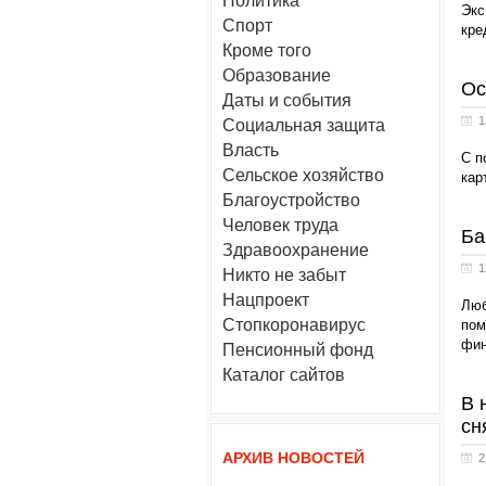
Политика
Экс
Спорт
кре
Кроме того
Образование
Ос
Даты и события
1
Социальная защита
Власть
С п
Сельское хозяйство
кар
Благоустройство
Человек труда
Ба
Здравоохранение
1
Никто не забыт
Нацпроект
Люб
Стопкоронавирус
пом
фин
Пенсионный фонд
Каталог сайтов
В 
сн
АРХИВ НОВОСТЕЙ
2