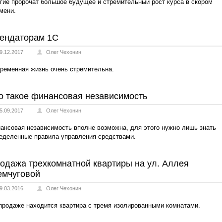
гие пророчат большое будущее и стремительный рост курса в скором
мени.
ендаторам 1С
9.12.2017
Олег Чехонин
ременная жизнь очень стремительна.
о такое финансовая независимость
5.09.2017
Олег Чехонин
ансовая независимость вполне возможна, для этого нужно лишь знать
еделенные правила управления средствами.
одажа трехкомнатной квартиры на ул. Аллея
мчуговой
9.03.2016
Олег Чехонин
продаже находится квартира с тремя изолированными комнатами.