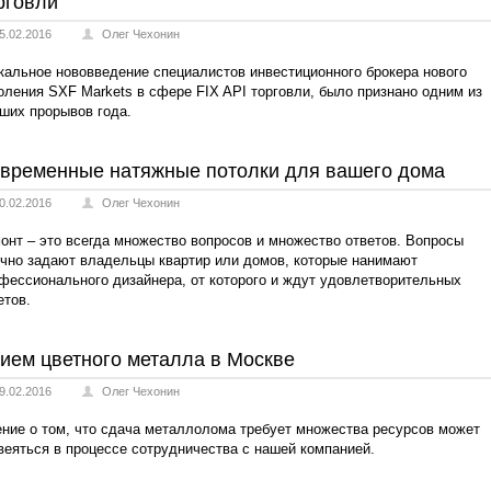
рговли
5.02.2016
Олег Чехонин
кальное нововведение специалистов инвестиционного брокера нового
оления SXF Markets в сфере FIX API торговли, было признано одним из
ших прорывов года.
временные натяжные потолки для вашего дома
0.02.2016
Олег Чехонин
онт – это всегда множество вопросов и множество ответов. Вопросы
чно задают владельцы квартир или домов, которые нанимают
фессионального дизайнера, от которого и ждут удовлетворительных
етов.
ием цветного металла в Москве
9.02.2016
Олег Чехонин
ние о том, что сдача металлолома требует множества ресурсов может
веяться в процессе сотрудничества с нашей компанией.