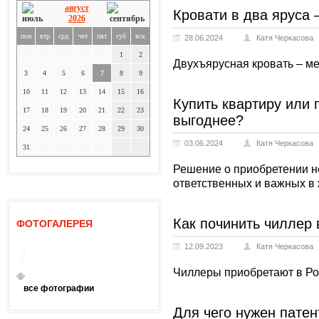
август
Кровати в два яруса 
2026
пон
втр
срд
чет
пят
суб
вск
28.06.2024
Катя Черкасова
1
2
Двухъярусная кровать – м
3
4
5
6
7
8
9
10
11
12
13
14
15
16
Купить квартиру или 
17
18
19
20
21
22
23
выгоднее?
24
25
26
27
28
29
30
03.06.2024
Катя Черкасова
31
Решение о приобретении н
ответственных и важных в 
Как починить чиллер 
ФОТОГАЛЕРЕЯ
12.09.2023
Катя Черкасова
Чиллеры приобретают в Ро
все фотографии
Для чего нужен патен