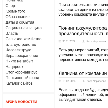
Политика
При строительстве кирпич
Спорт
становится одним из ключ
Кроме того
уровень комфорта внутри 
Образование
Даты и события
Тюнинг аккумулятора 
Социальная защита
производительность п
Власть
Сельское хозяйство
30.11.2024
Катя Черкасова
Благоустройство
Человек труда
Есть ряд мероприятий, кот
увеличить его производител
Здравоохранение
перспективных методах тю
Никто не забыт
Нацпроект
Стопкоронавирус
Лепнина от компании
Пенсионный фонд
18.07.2024
Катя Черкасова
Каталог сайтов
Если вы когда-нибудь виде
оформленный лепниной, вы
выглядит такая отделка.
АРХИВ НОВОСТЕЙ