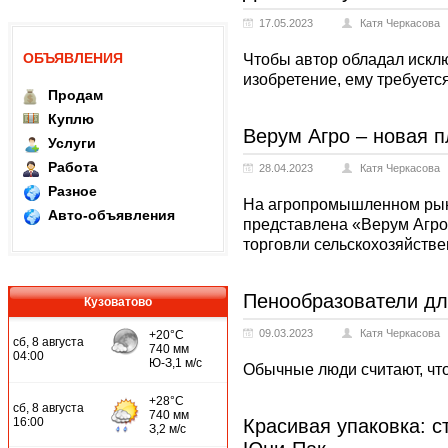
17.05.2023
Катя Черкасова
ОБЪЯВЛЕНИЯ
Чтобы автор обладал искл
изобретение, ему требуется
Продам
Куплю
Верум Агро – новая 
Услуги
Работа
28.04.2023
Катя Черкасова
Разное
На агропромышленном рынк
Авто-объявления
представлена «Верум Агро
торговли сельскохозяйстве
Пенообразователи дл
Кузоватово
09.03.2023
Катя Черкасова
Обычные люди считают, что
Красивая упаковка: с