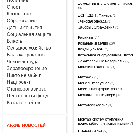
Политика
Декоративные элементы , покр
Спорт
(6)
Кроме того
ДСП , ДВП , Фанера
(1)
Образование
Женская одежда
(2)
Даты и события
Заборы , Ограждения
(3)
Социальная защита
Карнизы
(24)
Власть
Кованые изделия
(16)
Сельское хозяйство
Кондиционеры
(3)
Благоустройство
Котельное оборудование , Кот
Человек труда
Лакокрасочные материалы
(2)
Магазины обувные
(1)
Здравоохранение
Никто не забыт
Матрасы
(3)
Нацпроект
Мебель корпусная
(8)
Стопкоронавирус
Мебельная фурнитура
(1)
Межкомнатные двери
Пенсионный фонд
(3)
Каталог сайтов
Металлоизделия
(1)
Монтаж систем отопления ,
водоснабжения , канализации
(
АРХИВ НОВОСТЕЙ
Нижнее бельё
(2)