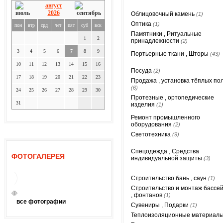
август
2026
Облицовочный камень
(1)
Оптика
(1)
пон
втр
срд
чет
пят
суб
вск
Памятники , Ритуальные
1
2
принадлежности
(2)
3
4
5
6
7
8
9
Портьерные ткани , Шторы
(43)
10
11
12
13
14
15
16
Посуда
(2)
17
18
19
20
21
22
23
Продажа , установка тёплых по
(6)
24
25
26
27
28
29
30
Протезные , ортопедические
31
изделия
(1)
Ремонт промышленного
оборудования
(2)
Светотехника
(9)
Спецодежда , Средства
ФОТОГАЛЕРЕЯ
индивидуальной защиты
(3)
Строительство бань , саун
(1)
Строительство и монтаж бассе
, фонтанов
(1)
все фотографии
Сувениры , Подарки
(1)
Теплоизоляционные материал